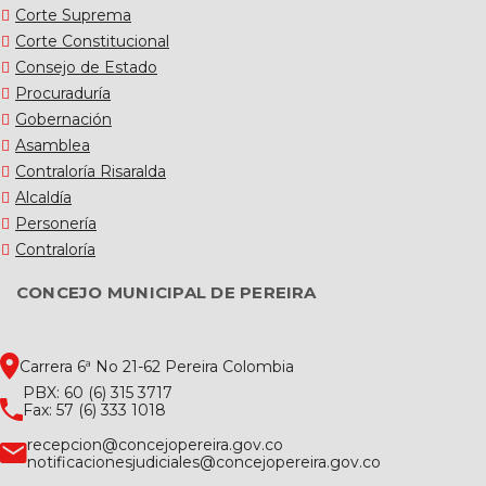
Corte Suprema
Corte Constitucional
Consejo de Estado
Procuraduría
Gobernación
Asamblea
Contraloría Risaralda
Alcaldía
Personería
Contraloría
CONCEJO MUNICIPAL DE PEREIRA
Carrera 6ª No 21-62 Pereira Colombia
PBX: 60 (6) 315 3717
Fax: 57 (6) 333 1018
recepcion@concejopereira.gov.co
notificacionesjudiciales@concejopereira.gov.co