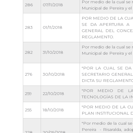
Por medio de la cual se
286
07/11/2018
Municipal de Pereira y e
POR MEDIO DE LA CUA
SE DA APERTURA A 
283
01/11/2018
GENERAL DEL CONCEJ
REGLAMENTO.
Por medio de la cual se
282
31/10/2018
Municipal de Pereira y e
"POR LA CUAL SE DA
276
30/10/2018
SECRETARIO GENERAL 
DICTA SU REGLAMENTO
"POR MEDIO DE LA
259
22/10/2018
TECNOLOGÍAS DE LA I
"POR MEDIO DE LA C
255
18/10/2018
PLAN INSTITUCIONAL 
"Por medio de la cual se
Pereira - Risaralda, ad
228
20/09/2018