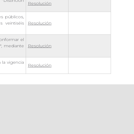
"Distinción
Resolución
es públicos,
as
veintiséis
Resolución
conformar el
", mediante
Resolución
 la vigencia
Resolución