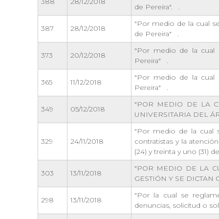
388
28/12/2018
de Pereira".
.
"Por medio de la cual s
387
28/12/2018
de Pereira"
.
"Por medio de la cual 
373
20/12/2018
Pereira"
.
"Por medio de la cual 
365
11/12/2018
Pereira"
.
"POR MEDIO DE LA 
349
05/12/2018
UNIVERSITARIA DEL Á
"Por medio de la cual s
329
24/11/2018
contratistas y la atenció
(24) y treinta y uno (31)
"POR MEDIO DE LA C
303
13/11/2018
GESTIÓN Y SE DICTAN 
"Por la cual se reglame
298
13/11/2018
denuncias, solicitud o so