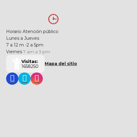
Horario Atención público
Lunes a Jueves
7 a 12 m -2 a 5pm
Viernes
7 am a 3 pm
Visitas:
Mapa del sitio
1658250