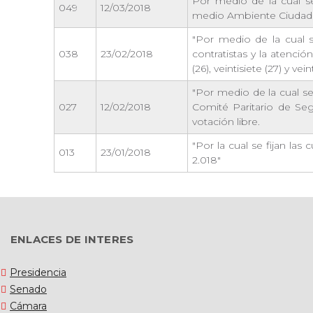
Por medio de la cual se
049
12/03/2018
medio Ambiente Ciudad d
"Por medio de la cual 
038
23/02/2018
contratistas y la atenció
(26), veintisiete (27) y v
"Por medio de la cual se
027
12/02/2018
Comité Paritario de Seg
votación libre.
"Por la cual se fijan las
013
23/01/2018
2.018"
ENLACES DE INTERES
Presidencia
Senado
Cámara