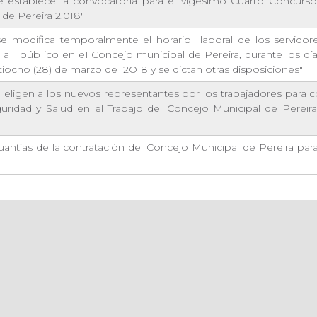
 establece la convocatoria para el vigésimo Cuarto Concurso 
e Pereira 2.018"
se modifica temporalmente el horario
laboral de los servidor
n aI
púbIico en eI Concejo municipal de Pereira, durante los dí
eintiocho (28) de marzo de
2O18 y se dictan otras disposiciones"
 eligen a los nuevos representantes por los trabajadores para 
uridad y Salud en el Trabajo del Concejo Municipal de Pereira
 cuantías de la contratación del Concejo Municipal de Pereira para