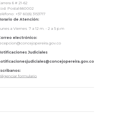
arrera 6 # 21-62
Cod. Postal:660002
eléfono: +57 60(6) 3153717
Horario de Atención:
Lunes a Viernes
7 a 12 m. - 2 a 5 p.m
Correo electrónico:
recepcion@concejopereira.gov.co
otificaciones Judiciales
notificacionesjudiciales@concejopereira.gov.co
Escribanos:
iligenciar formulario