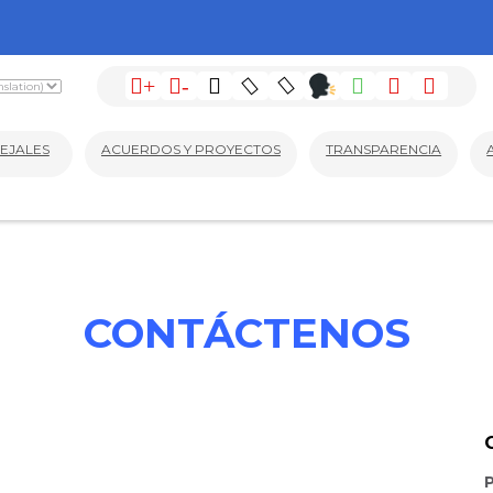
+
-
EJALES
ACUERDOS Y PROYECTOS
TRANSPARENCIA
CONTÁCTENOS
P