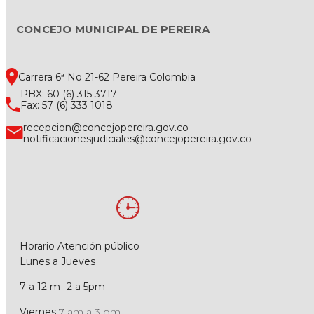
CONCEJO MUNICIPAL DE PEREIRA
Carrera 6ª No 21-62 Pereira Colombia
PBX: 60 (6) 315 3717
Fax: 57 (6) 333 1018
recepcion@concejopereira.gov.co
notificacionesjudiciales@concejopereira.gov.co
Horario Atención público
Lunes a Jueves
7 a 12 m -2 a 5pm
Viernes
7 am a 3 pm