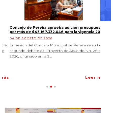
Concejo de Pereira aprueba adición presupuestal
Co
por más de $43.167.332.046 para la vigencia 2026.
de
Ob
04 DE AGOSTO DE 2026
03
ió el
En sesión del Concejo Municipal de Pereira se surtió el
El
 de
segundo debate del Proyecto de Acuerdo No. 28 de
de
2026, originado en la S...
inc
 más
Leer más