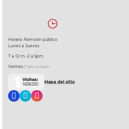
Horario Atención público
Lunes a Jueves
7 a 12 m -2 a 5pm
Viernes
7 am a 3 pm
Visitas:
Mapa del sitio
1658250