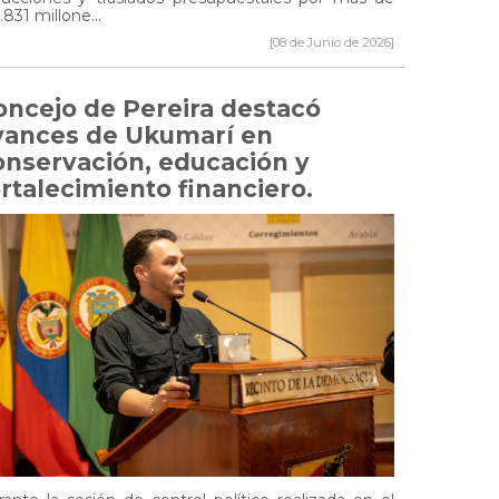
.831 millone...
[08 de Junio de 2026]
oncejo de Pereira destacó
vances de Ukumarí en
onservación, educación y
ortalecimiento financiero.