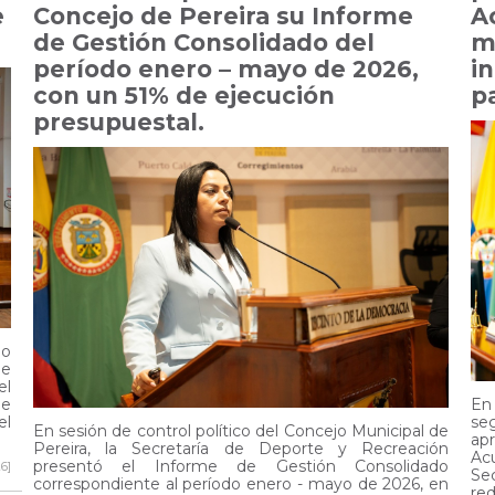
e
Concejo de Pereira su Informe
A
de Gestión Consolidado del
m
período enero – mayo de 2026,
i
con un 51% de ejecución
pa
presupuestal.
lo
de
el
de
En
el
se
En sesión de control político del Concejo Municipal de
apr
Pereira, la Secretaría de Deporte y Recreación
Ac
presentó el Informe de Gestión Consolidado
6]
Se
correspondiente al período enero - mayo de 2026, en
re