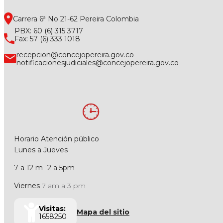
Carrera 6ª No 21-62 Pereira Colombia
PBX: 60 (6) 315 3717
Fax: 57 (6) 333 1018
recepcion@concejopereira.gov.co
notificacionesjudiciales@concejopereira.gov.co
Horario Atención público
Lunes a Jueves
7 a 12 m -2 a 5pm
Viernes
7 am a 3 pm
Visitas:
Mapa del sitio
1658250