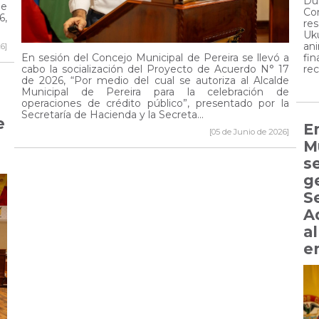
Dur
ue
Co
6,
res
Uk
an
6]
En sesión del Concejo Municipal de Pereira se llevó a
fi
cabo la socialización del Proyecto de Acuerdo N° 17
re
de 2026, “Por medio del cual se autoriza al Alcalde
Municipal de Pereira para la celebración de
operaciones de crédito público”, presentado por la
Secretaría de Hacienda y la Secreta...
e
E
[05 de Junio de 2026]
Mu
s
g
S
A
a
e