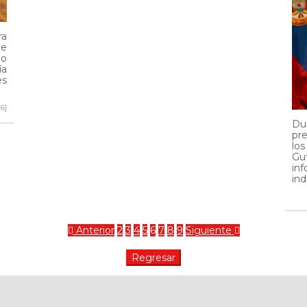
ra
de
io
ía
es
6]
Dur
pre
lo
Gu
inf
ind
Anterior
2
3
4
5
6
7
8
9
Siguiente