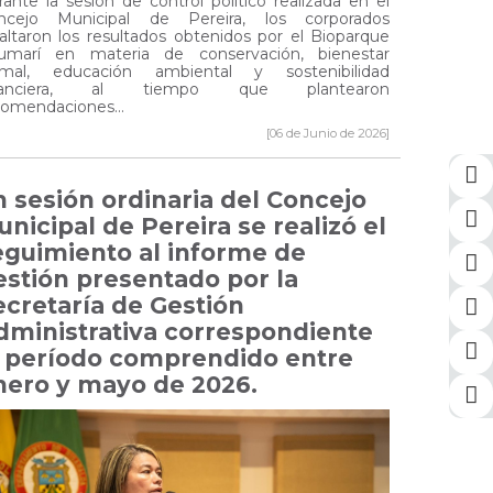
ante la sesión de control político realizada en el
ncejo Municipal de Pereira, los corporados
altaron los resultados obtenidos por el Bioparque
umarí en materia de conservación, bienestar
imal, educación ambiental y sostenibilidad
nanciera, al tiempo que plantearon
comendaciones...
[06 de Junio de 2026]
n sesión ordinaria del Concejo
nicipal de Pereira se realizó el
eguimiento al informe de
estión presentado por la
ecretaría de Gestión
dministrativa correspondiente
l período comprendido entre
nero y mayo de 2026.