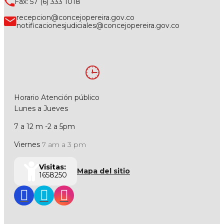
Fax: 57 (6) 333 1018
recepcion@concejopereira.gov.co
notificacionesjudiciales@concejopereira.gov.co
Horario Atención público
Lunes a Jueves
7 a 12 m -2 a 5pm
Viernes
7 am a 3 pm
Visitas:
Mapa del sitio
1658250