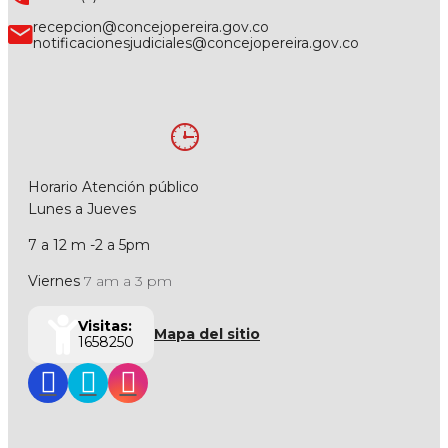
recepcion@concejopereira.gov.co
notificacionesjudiciales@concejopereira.gov.co
Horario Atención público
Lunes a Jueves
7 a 12 m -2 a 5pm
Viernes
7 am a 3 pm
Visitas:
Mapa del sitio
1658250