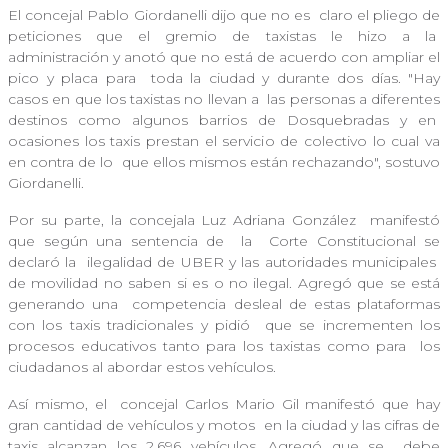
El concejal Pablo Giordanelli dijo que no es
claro el pliego de
peticiones que el gremio de taxistas le hizo a la
administración y anotó que no está de acuerdo con ampliar el
pico y placa para
toda la ciudad y durante dos días. "Hay
casos en que los taxistas no llevan a
las personas a diferentes
destinos como algunos barrios de Dosquebradas y en
ocasiones los taxis prestan el servicio de colectivo lo cual va
en contra de lo
que ellos mismos están rechazando", sostuvo
Giordanelli.
Por su parte, la concejala Luz Adriana González
manifestó
que según una sentencia de la
Corte Constitucional se
declaró la ilegalidad de UBER y las autoridades municipales
de movilidad no saben si es o no ilegal. Agregó que se está
generando una
competencia desleal de estas plataformas
con los taxis tradicionales y pidió
que se incrementen los
procesos educativos tanto para los taxistas como para
los
ciudadanos al abordar estos vehículos.
Así mismo, el
concejal Carlos Mario Gil manifestó que hay
gran cantidad de vehículos y motos
en la ciudad y las cifras de
taxis alcanzan los 2.696 vehículos. Agregó que se
debe