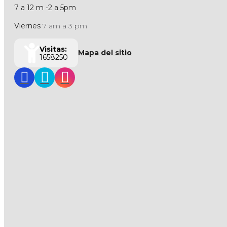
7 a 12 m -2 a 5pm
Viernes
7 am a 3 pm
Visitas:
Mapa del sitio
1658250