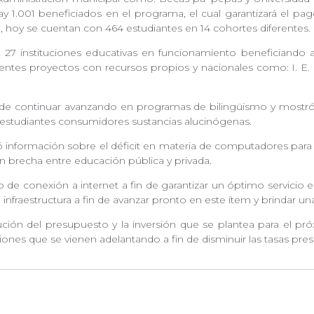
1.001 beneficiados en el programa, el cual garantizará el pago 
ba, hoy se cuentan con 464 estudiantes en 14 cohortes diferentes
27 instituciones educativas en funcionamiento beneficiando a 1
entes proyectos con recursos propios y nacionales como: I. E. La
a de continuar avanzando en programas de bilingüismo y most
e estudiantes consumidores sustancias alucinógenas.
ó información sobre el déficit en materia de computadores para e
n brecha entre educación pública y privada.
 de conexión a internet a fin de garantizar un óptimo servicio en
nfraestructura a fin de avanzar pronto en este ítem y brindar u
ución del presupuesto y la inversión que se plantea para el próx
iones que se vienen adelantando a fin de disminuir las tasas pres