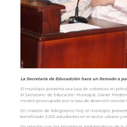
La Secretaría de Educadción hace un llamado a padr
El municipio presenta una tasa de cobertura en prima
el Secretario de Educación Municipal, Daniel Perdom
mostró preocupado por la tasa de deserción escolar 
En materia de bilingüismo hoy el municipio presenta
beneficiado 2.250 estudiantes en el sector urbano y en
En relación con los programas emblemáticos de la A