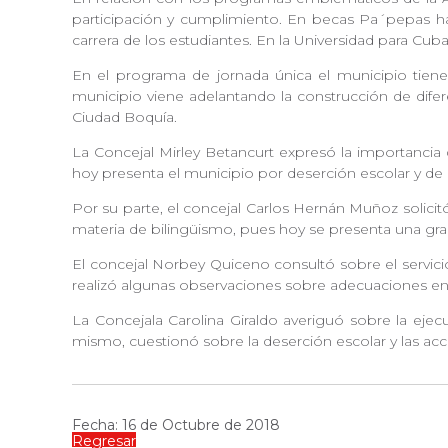
participación y cumplimiento. En becas Pa´pepas hay 
carrera de los estudiantes. En la Universidad para Cu
En el programa de jornada única el municipio tiene 
municipio viene adelantando la construcción de difer
Ciudad Boquía.
La Concejal Mirley Betancurt expresó la importanci
hoy presenta el municipio por deserción escolar y d
Por su parte, el concejal Carlos Hernán Muñoz solicit
materia de bilingüismo, pues hoy se presenta una gra
El concejal Norbey Quiceno consultó sobre el servicio
realizó algunas observaciones sobre adecuaciones en i
La Concejala Carolina Giraldo averiguó sobre la ejec
mismo, cuestionó sobre la deserción escolar y las acc
Fecha: 16 de Octubre de 2018
Regresar