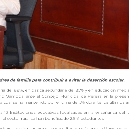
es de familia para contribuir a evitar la deserción escolar.
ria del 88%, en básica secundaria del 85% y en educación media
o Gamboa, ante el Concejo Municipal de Pereira en la present
la cual se ha mantenido por encima del 5% durante los últimos 
 13 Instituciones educativas focalizadas en la enseñanza del i
 el sector rural se han beneficiado 2.941 estudiantes.
dministración municipal como: Becas pa´pepas y Universidad p