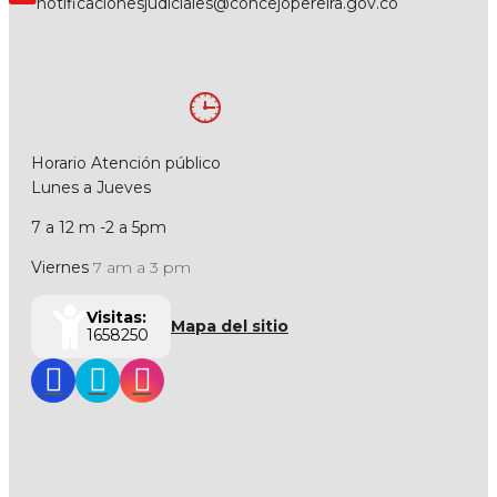
notificacionesjudiciales@concejopereira.gov.co
Horario Atención público
Lunes a Jueves
7 a 12 m -2 a 5pm
Viernes
7 am a 3 pm
Visitas:
Mapa del sitio
1658250