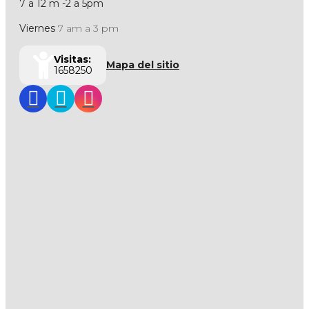
7 a 12 m -2 a 5pm
Viernes
7 am a 3 pm
Visitas:
Mapa del sitio
1658250