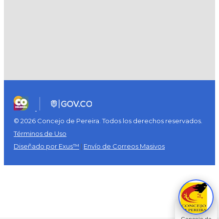
© 2026 Concejo de Pereira. Todos los derechos reservados.
Términos de Uso
Diseñado por Exus™
|
Envío de Correos Masivos