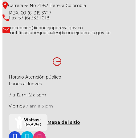
Carrera 6ª No 21-62 Pereira Colombia
PBX: 60 (6) 315 3717
Fax: 57 (6) 333 1018
recepcion@concejopereira.gov.co
notificacionesjudiciales@concejopereira.gov.co
Horario Atención público
Lunes a Jueves
7 a 12 m -2 a 5pm
Viernes
7 am a 3 pm
Visitas:
Mapa del sitio
1658250