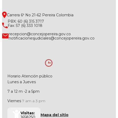
Carrera 6ª No 21-62 Pereira Colombia
PBX: 60 (6) 315 3717
Fax: 57 (6) 333 1018
recepcion@concejopereira.gov.co
notificacionesjudiciales@concejopereira.gov.co
Horario Atención público
Lunes a Jueves
7 a 12 m -2 a 5pm
Viernes
7 am a 3 pm
Visitas:
Mapa del sitio
1658250