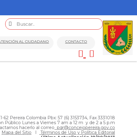
ATENCIÓN AL CIUDADANO
CONTACTO
21-62 Pereira Colombia Pbx: 57 (6) 3153734, Fax 3331018
ón Público Lunes a Viernes 7 am a 12 m y de 2 a 5 p.m
actarnos hacerlo al correo
pqr@concejopereira.gov.co
Mapa del Sitio
I
Términos de Uso y Política Editorial