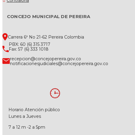
Contraloría
CONCEJO MUNICIPAL DE PEREIRA
Carrera 6ª No 21-62 Pereira Colombia
PBX: 60 (6) 315 3717
Fax: 57 (6) 333 1018
recepcion@concejopereira.gov.co
notificacionesjudiciales@concejopereira.gov.co
Horario Atención público
Lunes a Jueves
7 a 12 m -2 a 5pm