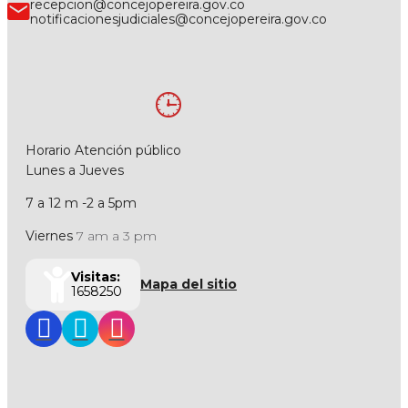
recepcion@concejopereira.gov.co
notificacionesjudiciales@concejopereira.gov.co
Horario Atención público
Lunes a Jueves
7 a 12 m -2 a 5pm
Viernes
7 am a 3 pm
Visitas:
Mapa del sitio
1658250