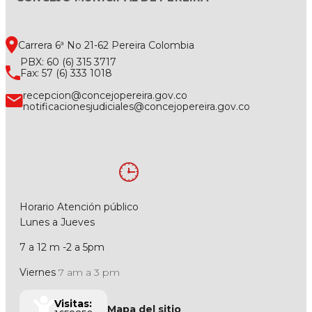
Carrera 6ª No 21-62 Pereira Colombia
PBX: 60 (6) 315 3717
Fax: 57 (6) 333 1018
recepcion@concejopereira.gov.co
notificacionesjudiciales@concejopereira.gov.co
Horario Atención público
Lunes a Jueves
7 a 12 m -2 a 5pm
Viernes
7 am a 3 pm
Visitas:
Mapa del sitio