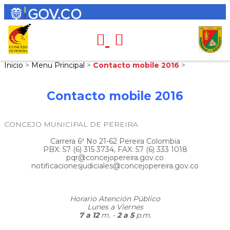
Inicio
>
Menu Principal
>
Contacto mobile 2016
>
Contacto mobile 2016
CONCEJO MUNICIPAL DE PEREIRA
Carrera 6ª No 21-62 Pereira Colombia
PBX: 57 (6) 315 3734, FAX: 57 (6) 333 1018
pqr@concejopereira.gov.co
notificacionesjudiciales@concejopereira.gov.co
Horario Atención Público
Lunes a Viernes
7 a 12
m. -
2 a 5
p.m.