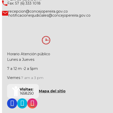
Fax: 57 (6) 333 1018
recepcion@concejopereira.gov.co
notificacionesjudiciales@concejopereira.gov.co
Horario Atención público
Lunes a Jueves
7 a 12 m -2 a 5pm
Viernes
7 am a 3 pm
Visitas:
Mapa del sitio
1658250