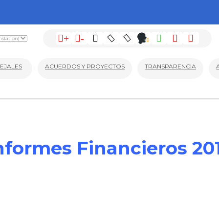
+
-
EJALES
ACUERDOS Y PROYECTOS
TRANSPARENCIA
nformes Financieros 20