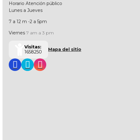
Horario Atención público
Lunes a Jueves
7 a 12 m -2 a 5pm
Viernes
7 am a 3 pm
Visitas:
Mapa del sitio
1658250