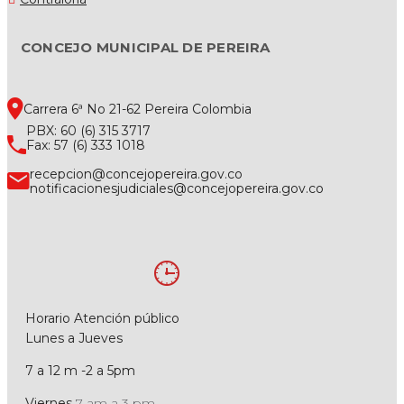
CONCEJO MUNICIPAL DE PEREIRA
Carrera 6ª No 21-62 Pereira Colombia
PBX: 60 (6) 315 3717
Fax: 57 (6) 333 1018
recepcion@concejopereira.gov.co
notificacionesjudiciales@concejopereira.gov.co
Horario Atención público
Lunes a Jueves
7 a 12 m -2 a 5pm
Viernes
7 am a 3 pm