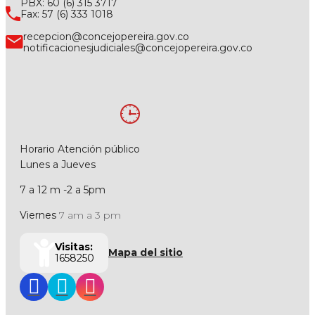
PBX: 60 (6) 315 3717
Fax: 57 (6) 333 1018
recepcion@concejopereira.gov.co
notificacionesjudiciales@concejopereira.gov.co
Horario Atención público
Lunes a Jueves
7 a 12 m -2 a 5pm
Viernes
7 am a 3 pm
Visitas:
Mapa del sitio
1658250