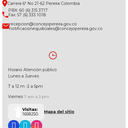
Carrera 6ª No 21-62 Pereira Colombia
PBX: 60 (6) 315 3717
Fax: 57 (6) 333 1018
recepcion@concejopereira.gov.co
notificacionesjudiciales@concejopereira.gov.co
Horario Atención público
Lunes a Jueves
7 a 12 m -2 a 5pm
Viernes
7 am a 3 pm
Visitas:
Mapa del sitio
1658250