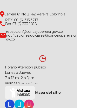
Carrera 6ª No 21-62 Pereira Colombia
PBX: 60 (6) 315 3717
Fax: 57 (6) 333 1018
recepcion@concejopereira.gov.co
notificacionesjudiciales@concejopereira.g
ov.co
Horario Atención público
Lunes a Jueves
7 a 12 m -2 a 5pm
Viernes
7 am a 3 pm
Visitas:
Mapa del sitio
1658250