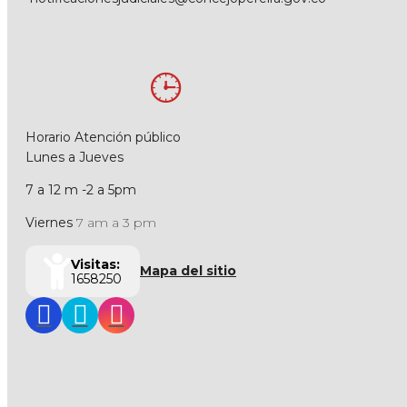
Horario Atención público
Lunes a Jueves
7 a 12 m -2 a 5pm
Viernes
7 am a 3 pm
Visitas:
Mapa del sitio
1658250