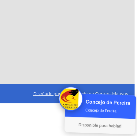
Diseñado por Exus™
|
Envío de Correos Masivos