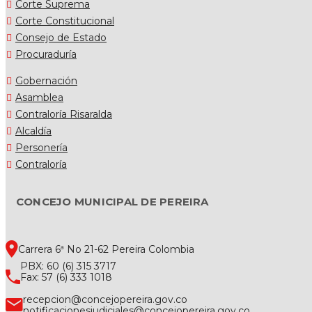
Corte Suprema
Corte Constitucional
Consejo de Estado
Procuraduría
Gobernación
Asamblea
Contraloría Risaralda
Alcaldía
Personería
Contraloría
CONCEJO MUNICIPAL DE PEREIRA
Carrera 6ª No 21-62 Pereira Colombia
PBX: 60 (6) 315 3717
Fax: 57 (6) 333 1018
recepcion@concejopereira.gov.co
notificacionesjudiciales@concejopereira.gov.co