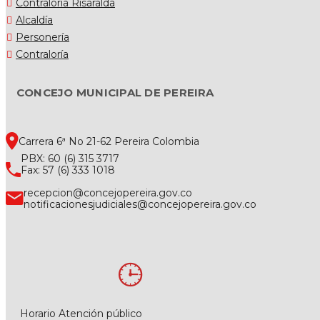
Contraloría Risaralda
Alcaldía
Personería
Contraloría
CONCEJO MUNICIPAL DE PEREIRA
Carrera 6ª No 21-62 Pereira Colombia
PBX: 60 (6) 315 3717
Fax: 57 (6) 333 1018
recepcion@concejopereira.gov.co
notificacionesjudiciales@concejopereira.gov.co
Horario Atención público