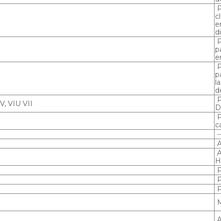
P
c
e
d
P
p
e
P
p
l
d
P
 V, VIU VII
D
P
c
-
A
A
H
P
P
P
M
A