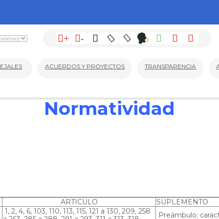
+
-
EJALES
ACUERDOS Y PROYECTOS
TRANSPARENCIA
Normatividad
ARTICULO
SUPLEMENTO
1, 2, 4, 6, 103, 110, 113, 115, 121 a 130, 209, 258
Preámbulo; caracte
a 263, 285 a 288, 291 a 293, 311 a 313, 318,