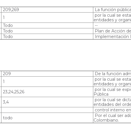
209,269
La función públic
por la cual se esta
1
entidades y organi
Todo
--
Todo
Plan de Acción de
Todo
Implementación
209
De la función admi
por la cual se esta
1
entidades y organi
por la cual se exp
23,24,25,26
Pública
por la cual se dic
3,4
entidades del orde
control interno en
Por el cual ser ad
todo
Colombiano.