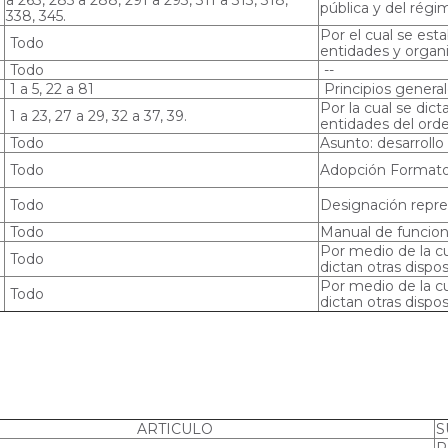
pública y del rég
338, 345.
Por el cual se esta
Todo
entidades y organ
Todo
--
1 a 5, 22 a 81
Principios general
Por la cual se dic
1 a 23, 27 a 29, 32 a 37, 39.
entidades del ord
Todo
Asunto: desarrollo
Todo
Adopción Formatos
Todo
Designación repres
Todo
Manual de funcion
Por medio de la cu
Todo
dictan otras dispos
Por medio de la cu
Todo
dictan otras dispos
ARTICULO
S
P