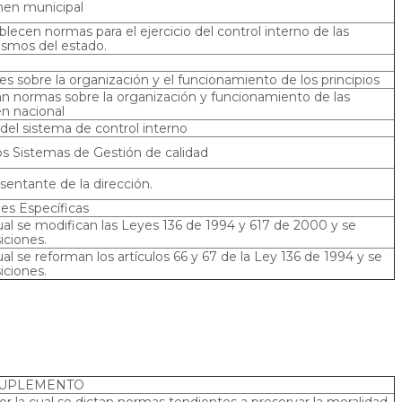
imen municipal
blecen normas para el ejercicio del control interno de las
ismos del estado.
es sobre la organización y el funcionamiento de los principios
tan normas sobre la organización y funcionamiento de las
en nacional
 del sistema de control interno
 Sistemas de Gestión de calidad
entante de la dirección.
es Específicas
al se modifican las Leyes 136 de 1994 y 617 de 2000 y se
iciones.
al se reforman los artículos 66 y 67 de la Ley 136 de 1994 y se
iciones.
UPLEMENTO
or la cual se dictan normas tendientes a preservar la moralidad