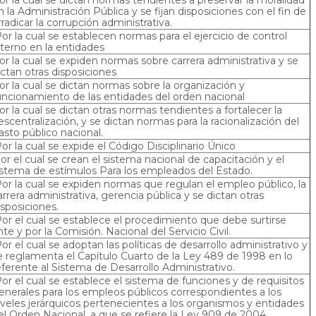
n la Administración Pública y se fijan disposiciones con el fin de
rradicar la corrupción administrativa.
or la cual se establecen normas para el ejercicio de control
nterno en la entidades
or la cual se expiden normas sobre carrera administrativa y se
ictan otras disposiciones
or la cual se dictan normas sobre la organización y
uncionamiento de las entidades del orden nacional
or la cual se dictan otras normas tendientes a fortalecer la
escentralización, y se dictan normas para la racionalización del
asto público nacional.
or la cual se expide el Código Disciplinario Único
or el cual se crean el sistema nacional de capacitación y el
istema de estímulos Para los empleados del Estado.
or la cual se expiden normas que regulan el empleo público, la
arrera administrativa, gerencia pública y se dictan otras
isposiciones.
or el cual se establece el procedimiento que debe surtirse
nte y por la Comisión. Nacional del Servicio Civil.
or el cual se adoptan las políticas de desarrollo administrativo y
e reglamenta el Capítulo Cuarto de la Ley 489 de 1998 en lo
eferente al Sistema de Desarrollo Administrativo.
or el cual se establece el sistema de funciones y de requisitos
enerales para los empleos públicos correspondientes a los
iveles jerárquicos pertenecientes a los organismos y entidades
el Orden Nacional, a que se refiere la Ley 909 de 2004.