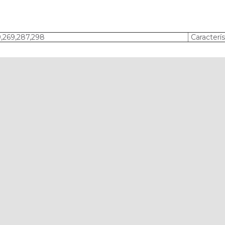
,269,287,298
Caracterís