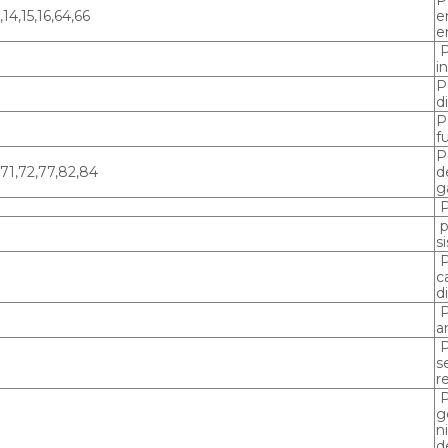
,14,15,16,64,66
e
e
P
i
P
d
P
f
P
71,72,77,82,84
d
g
P
p
s
P
c
d
P
a
P
s
r
P
g
n
d