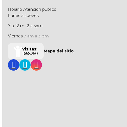
Horario Atención público
Lunes a Jueves
7 a 12 m -2 a 5pm
Viernes
7 am a 3 pm
Visitas:
Mapa del sitio
1658250