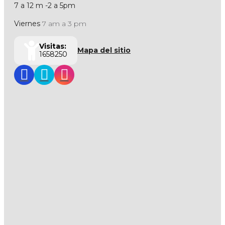
7 a 12 m -2 a 5pm
Viernes
7 am a 3 pm
Visitas:
Mapa del sitio
1658250