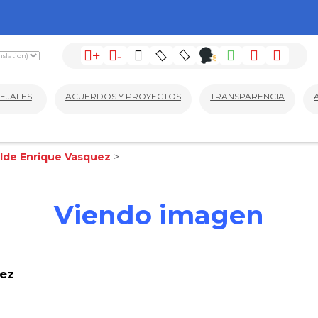
+
-
EJALES
ACUERDOS Y PROYECTOS
TRANSPARENCIA
alde Enrique Vasquez
>
Viendo imagen
uez