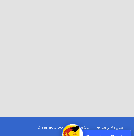
Diseñado por Exus™
|
eCommerce y Pagos