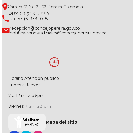
Carrera 6ª No 21-62 Pereira Colombia
PBX: 60 (6) 315 3717
Fax: 57 (6) 333 1018
recepcion@concejopereira.gov.co
notificacionesjudiciales@concejopereira.gov.co
Horario Atención público
Lunes a Jueves
7 a 12 m -2 a 5pm
Viernes
7 am a 3 pm
Visitas:
Mapa del sitio
1658250