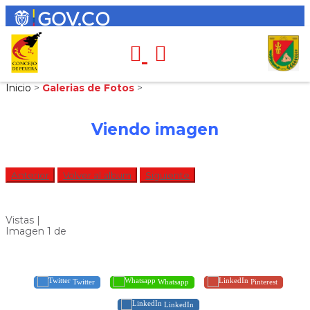
Inicio
>
Galerias de Fotos
>
Viendo imagen
Anterior
Volver al album
Siguiente
Vistas |
Imagen 1 de
Twitter
Whatsapp
Pinterest
LinkedIn