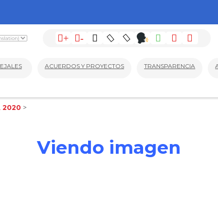
+
-
EJALES
ACUERDOS Y PROYECTOS
TRANSPARENCIA
 2020
>
Viendo imagen