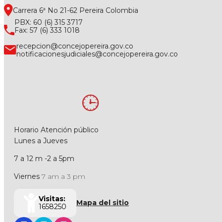
Carrera 6ª No 21-62 Pereira Colombia
PBX: 60 (6) 315 3717
Fax: 57 (6) 333 1018
recepcion@concejopereira.gov.co
notificacionesjudiciales@concejopereira.gov.co
Horario Atención público
Lunes a Jueves
7 a 12 m -2 a 5pm
Viernes
7 am a 3 pm
Visitas:
Mapa del sitio
1658250