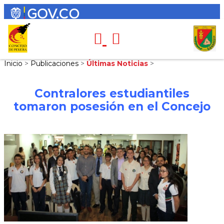
Inicio
>
Publicaciones
>
Últimas Noticias
>
Contralores estudiantiles
tomaron posesión en el Concejo