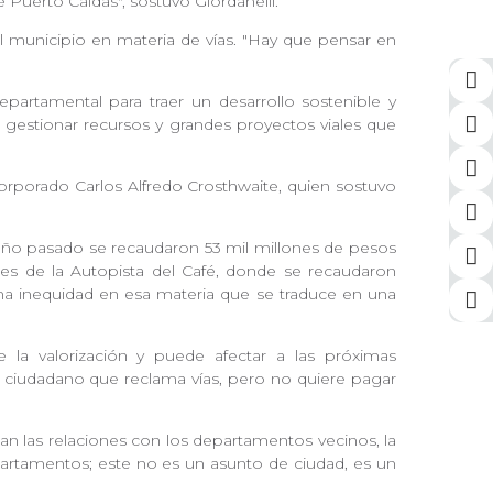
e Puerto Caldas", sostuvo Giordanelli.
l municipio en materia de vías. "Hay que pensar en
partamental para traer un desarrollo sostenible y
e gestionar recursos y grandes proyectos viales que
 corporado Carlos Alfredo Crosthwaite, quien sostuvo
l año pasado se recaudaron 53 mil millones de pesos
es de la Autopista del Café, donde se recaudaron
una inequidad en esa materia que se traduce en una
la valorización y puede afectar a las próximas
l ciudadano que reclama vías, pero no quiere pagar
tan las relaciones con los departamentos vecinos, la
epartamentos; este no es un asunto de ciudad, es un