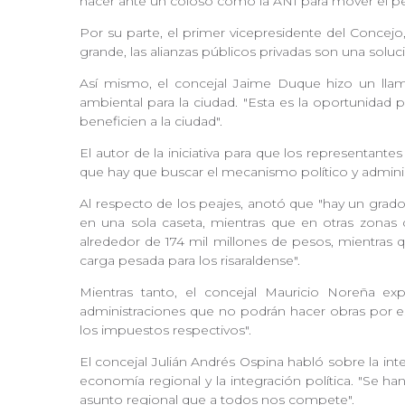
hacer ante un coloso como la ANI para mover el peaj
Por su parte, el primer vicepresidente del Concej
grande, las alianzas públicos privadas son una soluci
Así mismo, el concejal Jaime Duque hizo un llama
ambiental para la ciudad. "Esta es la oportunidad 
beneficien a la ciudad".
El autor de la iniciativa para que los representant
que hay que buscar el mecanismo político y adminis
Al respecto de los peajes, anotó que "hay un grado
en una sola caseta, mientras que en otras zonas
alrededor de 174 mil millones de pesos, mientras 
carga pesada para los risaraldense".
Mientras tanto, el concejal Mauricio Noreña e
administraciones que no podrán hacer obras por es
los impuestos respectivos".
El concejal Julián Andrés Ospina habló sobre la int
economía regional y la integración política. "Se h
asunto regional que a todos nos compete".