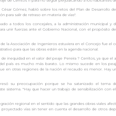
e de Cerritos II para no seguir perjudicando a los habitantes d
o, César Gómez, habló sobre los retos del Plan de Desarrollo de
ón para salir de retraso en materia de vías".
do a todos los concejales, a la administración municipal y de
para unir fuerzas ante el Gobierno Nacional, con el propósito d
es de la Asociación de Ingenieros estuviera en el Concejo fue el
trativo para que las obras estén en la agenda nacional.
 de inequidad en el valor del peaje Pereira ? Cerritos, ya que e
 del país es mucho más barato. Lo mismo sucede en los peaj
que en otras regiones de la nación el recaudo es menor. Hay 
xpresó su preocupación porque se ha satanizado el tema de 
te sistema. "Hay que hacer un trabajo de sensibilización con e
egración regional en el sentido que las grandes obras viales afec
an proyectado vías sin tener en cuenta el desarrollo de otros d