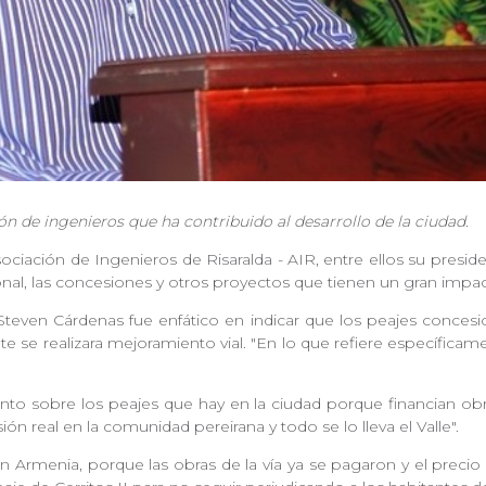
n de ingenieros que ha contribuido al desarrollo de la ciudad.
Asociación de Ingenieros de Risaralda - AIR, entre ellos su pres
onal, las concesiones y otros proyectos que tienen un gran impa
 Steven Cárdenas fue enfático en indicar que los peajes conces
 se realizara mejoramiento vial. "En lo que refiere específicamen
ento sobre los peajes que hay en la ciudad porque financian ob
ión real en la comunidad pereirana y todo se lo lleva el Valle".
 Armenia, porque las obras de la vía ya se pagaron y el preci