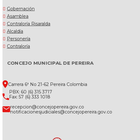
Gobernación
Asamblea
Contraloría Risaralda
Alcaldía
Personería
Contraloría
CONCEJO MUNICIPAL DE PEREIRA
Carrera 6ª No 21-62 Pereira Colombia
PBX: 60 (6) 315 3717
Fax: 57 (6) 333 1018
recepcion@concejopereira.gov.co
notificacionesjudiciales@concejopereira.gov.co