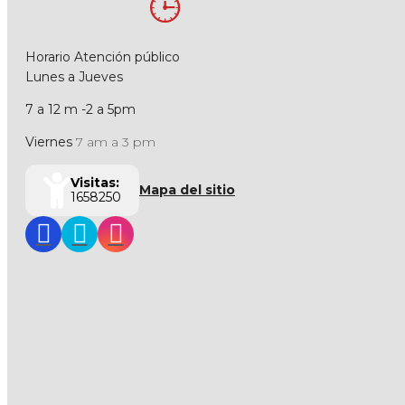
Horario Atención público
Lunes a Jueves
7 a 12 m -2 a 5pm
Viernes
7 am a 3 pm
Visitas:
Mapa del sitio
1658250