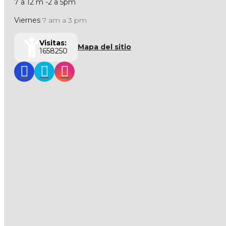
7 a 12 m -2 a 5pm
Viernes
7 am a 3 pm
Visitas:
Mapa del sitio
1658250