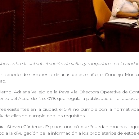
ico sobre la actual situación de vallas y mogadores en la ciuda
mer periodo de sesiones ordinarias de este año, el Concejo Munici
dad.
ierno, Adriana Vallejo de la Pava y la Directora Operativa de Cont
nto del Acuerdo No. 078 que regula la publicidad en el espacio
 existentes en la ciudad, el 51% no cumple con la normatividad e
19% de ellas no cumple con los requisitos.
eira, Steven Cárdenas Espinosa indicó que "quedan muchas inqu
 a la divulgación de la información a los propietarios de estos 