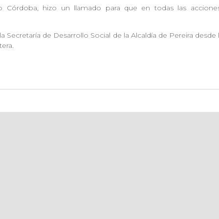
no Córdoba, hizo un llamado para que en todas las accion
a Secretaría de Desarrollo Social de la Alcaldía de Pereira desd
tera.