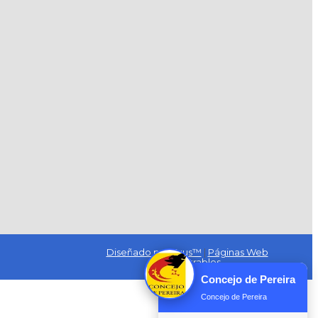
Diseñado por Exus™
|
Páginas Web
Administrables