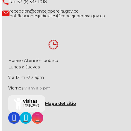
Fax: 57 (6) 333 1018
recepcion@concejopereira.gov.co
notificacionesjudiciales@concejopereira.gov.co
Horario Atención público
Lunes a Jueves
7 a 12 m -2 a 5pm
Viernes
7 am a 3 pm
Visitas:
Mapa del sitio
1658250