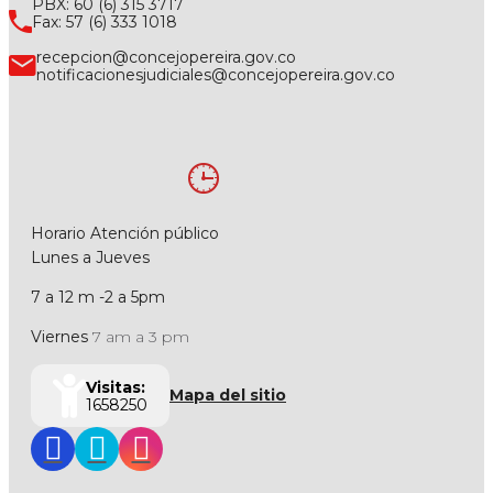
PBX: 60 (6) 315 3717
Fax: 57 (6) 333 1018
recepcion@concejopereira.gov.co
notificacionesjudiciales@concejopereira.gov.co
Horario Atención público
Lunes a Jueves
7 a 12 m -2 a 5pm
Viernes
7 am a 3 pm
Visitas:
Mapa del sitio
1658250