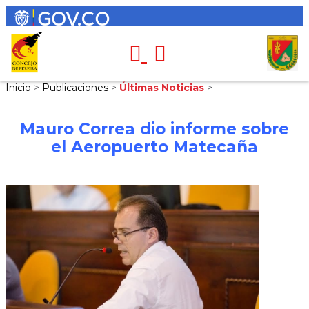
Inicio
>
Publicaciones
>
Últimas Noticias
>
Mauro Correa dio informe sobre
el Aeropuerto Matecaña