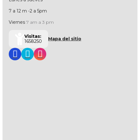
7 a 12 m -2 a 5pm
Viernes
7 am a 3 pm
Visitas:
Mapa del sitio
1658250