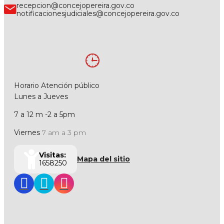
recepcion@concejopereira.gov.co
notificacionesjudiciales@concejopereira.gov.co
Horario Atención público
Lunes a Jueves
7 a 12 m -2 a 5pm
Viernes
7 am a 3 pm
Visitas:
Mapa del sitio
1658250