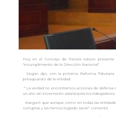
Hoy en el Concejo de Pereira estuvo presente el
"incumplimiento de la Dirección Nacional".
Según dijo, con la próxima Reforma Tributaria 
presupuesto de la entidad.
"
La verdad no encontramos acciones de defensa del
un año sin incremento salarial para los trabajadores de
Aseguró que aunque como en todas las entidades, 
corruptas y las hemos logrado sacar", comentó.