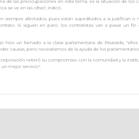
na de las preocupaciones en este tema, es la situación de los c
a se ve en las cifras", indicó.
n siempre afectados, pues están supeditados a si justifican o 
 contrato. Si siguen en paro, los contratistas van a pasar un f
jo hizo un llamado a la clase parlamentaria de Risaralda, "ell
nder causas, pero necesitamos de la ayuda de los parlamentarios 
corporación reiteró su compromiso con la comunidad y la institu
n mejor servicio".