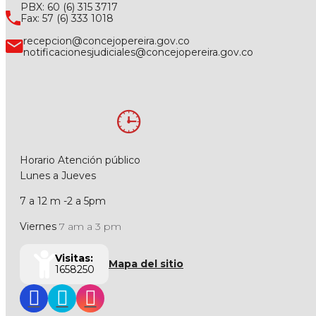
PBX: 60 (6) 315 3717
Fax: 57 (6) 333 1018
recepcion@concejopereira.gov.co
notificacionesjudiciales@concejopereira.gov.co
Horario Atención público
Lunes a Jueves
7 a 12 m -2 a 5pm
Viernes
7 am a 3 pm
Visitas:
Mapa del sitio
1658250