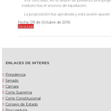
Por otro lado, en la sesión se presentó una propos
instituto tras el anuncio de liquidación.
La proposición fue aprobada y esta sesión quedó 
Fecha: 09 de Octubre de 2016
Regresar
ENLACES DE INTERES
Presidencia
Senado
Cámara
Corte Suprema
Corte Constitucional
Consejo de Estado
Procuraduría