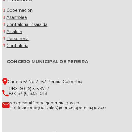
Gobernación
Asamblea
Contraloría Risaralda
Alcaldía
Personería
Contraloría
CONCEJO MUNICIPAL DE PEREIRA
Carrera 6ª No 21-62 Pereira Colombia
PBX: 60 (6) 315 3717
Fax: 57 (6) 333 1018
recepcion@concejopereira.gov.co
notificacionesjudiciales@concejopereira.gov.co