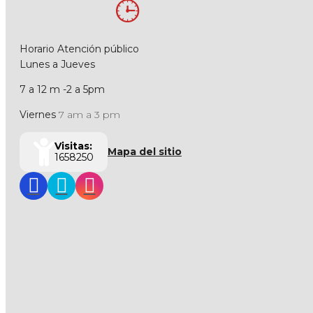
Horario Atención público
Lunes a Jueves
7 a 12 m -2 a 5pm
Viernes
7 am a 3 pm
Visitas:
Mapa del sitio
1658250