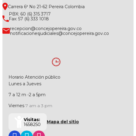
Carrera 6ª No 21-62 Pereira Colombia
PBX: 60 (6) 315 3717
Fax: 57 (6) 333 1018
recepcion@concejopereira.gov.co
notificacionesjudiciales@concejopereira.gov.co
Horario Atención público
Lunes a Jueves
7 a 12 m -2 a 5pm
Viernes
7 am a 3 pm
Visitas:
Mapa del sitio
1658250