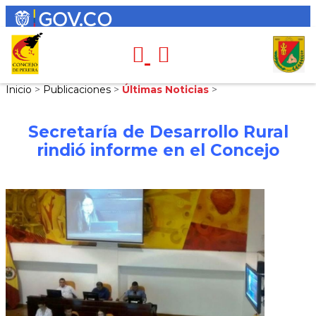
Inicio
>
Publicaciones
>
Últimas Noticias
>
Secretaría de Desarrollo Rural
rindió informe en el Concejo