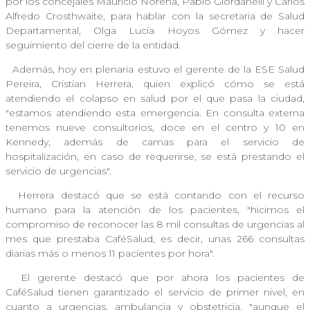
por los concejales Mauricio Noreña, Pablo Giordanelli y Carlos
Alfredo Crosthwaite, para hablar con la secretaria de Salud
Departamental, Olga Lucía Hoyos Gómez y hacer
seguimiento del cierre de la entidad.
Además, hoy en plenaria estuvo el gerente de la ESE Salud
Pereira, Cristian Herrera, quien explicó cómo se está
atendiendo el colapso en salud por el que pasa la ciudad,
"estamos atendiendo esta emergencia. En consulta externa
tenemos nueve consultorios, doce en el centro y 10 en
Kennedy, además de camas para el servicio de
hospitalización, en caso de requerirse, se está prestando el
servicio de urgencias".
Herrera destacó que se está contando con el recurso
humano para la atención de los pacientes, "hicimos el
compromiso de reconocer las 8 mil consultas de urgencias al
mes que prestaba CaféSalud, es decir, unas 266 consultas
diarias más o menos 11 pacientes por hora".
El gerente destacó que por ahora los pacientes de
CaféSalud tienen garantizado el servicio de primer nivel, en
cuanto a urgencias, ambulancia y obstetricia, "aunque el