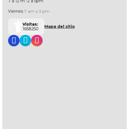
7 a 12 m -2 a 5pm
Viernes
7 am a 3 pm
Visitas:
Mapa del sitio
1658250