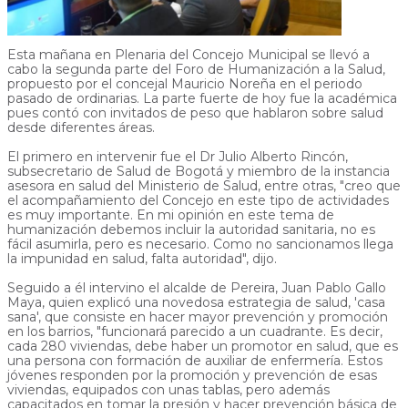
Esta mañana en Plenaria del Concejo Municipal se llevó a
cabo la segunda parte del Foro de Humanización a la Salud,
propuesto por el concejal Mauricio Noreña en el periodo
pasado de ordinarias. La parte fuerte de hoy fue la académica
pues contó con invitados de peso que hablaron sobre salud
desde diferentes áreas.
El primero en intervenir fue el Dr Julio Alberto Rincón,
subsecretario de Salud de Bogotá y miembro de la instancia
asesora en salud del Ministerio de Salud, entre otras, "creo que
el acompañamiento del Concejo en este tipo de actividades
es muy importante. En mi opinión en este tema de
humanización debemos incluir la autoridad sanitaria, no es
fácil asumirla, pero es necesario. Como no sancionamos llega
la impunidad en salud, falta autoridad", dijo.
Seguido a él intervino el alcalde de Pereira, Juan Pablo Gallo
Maya, quien explicó una novedosa estrategia de salud, 'casa
sana', que consiste en hacer mayor prevención y promoción
en los barrios, "funcionará parecido a un cuadrante. Es decir,
cada 280 viviendas, debe haber un promotor en salud, que es
una persona con formación de auxiliar de enfermería. Estos
jóvenes responden por la promoción y prevención de esas
viviendas, equipados con unas tablas, pero además
capacitados en tomar la presión y hacer prevención básica de