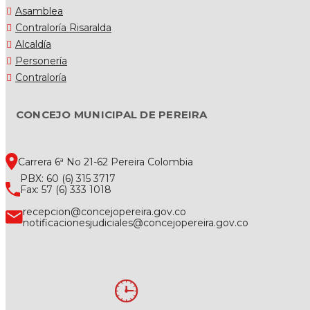
Asamblea
Contraloría Risaralda
Alcaldía
Personería
Contraloría
CONCEJO MUNICIPAL DE PEREIRA
Carrera 6ª No 21-62 Pereira Colombia
PBX: 60 (6) 315 3717
Fax: 57 (6) 333 1018
recepcion@concejopereira.gov.co
notificacionesjudiciales@concejopereira.gov.co