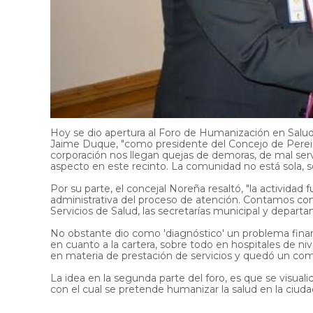
Hoy se dio apertura al Foro de Humanización en Salud
Jaime Duque, "como presidente del Concejo de Pereira,
corporación nos llegan quejas de demoras, de mal ser
aspecto en este recinto. La comunidad no está sola, 
Por su parte, el concejal Noreña resaltó, "la activida
administrativa del proceso de atención. Contamos con
Servicios de Salud, las secretarías municipal y departa
No obstante dio como 'diagnóstico' un problema finan
en cuanto a la cartera, sobre todo en hospitales de ni
en materia de prestación de servicios y quedó un com
La idea en la segunda parte del foro, es que se visua
con el cual se pretende humanizar la salud en la ciudad"