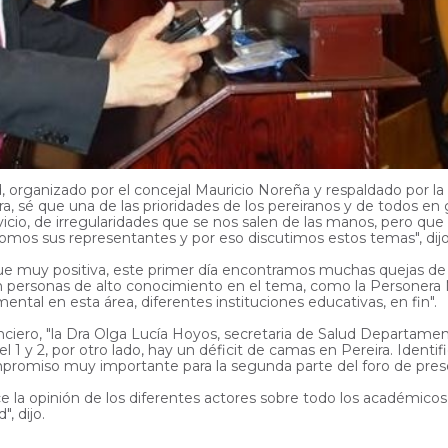
, organizado por el concejal Mauricio Noreña y respaldado por la
 sé que una de las prioridades de los pereiranos y de todos en 
vicio, de irregularidades que se nos salen de las manos, pero
somos sus representantes y por eso discutimos estos temas", dij
d fue muy positiva, este primer día encontramos muchas quejas de l
 personas de alto conocimiento en el tema, como la Personera 
mental en esta área, diferentes instituciones educativas, en fin".
ciero, "la Dra Olga Lucía Hoyos, secretaria de Salud Departame
vel 1 y 2, por otro lado, hay un déficit de camas en Pereira. Iden
promiso muy importante para la segunda parte del foro de prese
lice la opinión de los diferentes actores sobre todo los académic
, dijo.