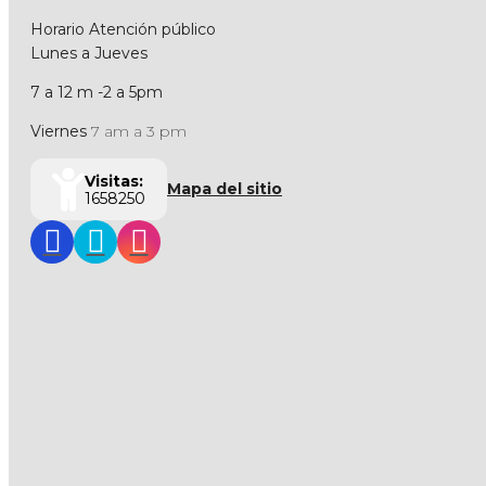
Horario Atención público
Lunes a Jueves
7 a 12 m -2 a 5pm
Viernes
7 am a 3 pm
Visitas:
Mapa del sitio
1658250