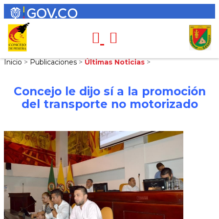
Inicio
>
Publicaciones
>
Últimas Noticias
>
Concejo le dijo sí a la promoción
del transporte no motorizado