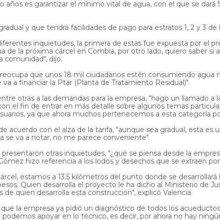
ños es garantizar el mínimo vital de agua, con el que se dará 50 l
dual y que tendrá facilidades de pago para estratos 1, 2 y 3 de
ferentes inquietudes, la primera de estas fue expuesta por el pr
gua de la próxima cárcel en Combia, por otro lado, quiero saber s
a comunidad", dijo.
o preocupa que unos 18 mil ciudadanos estén consumiendo agua no
a a financiar la Ptar (Planta de Tratamiento Residual)".
entre otras a las demandas para la empresa, "hago un llamado a l
con el fin de entrar en más detalle sobre algunos temas particul
suarios, ya que ahora muchos pertenecemos a esta categoría por 
ar de acuerdo con el alza de la tarifa, "aunque sea gradual, esta 
lza se va a notar, no me parece conveniente".
, presentaron otras inquietudes, "¿qué se piensa desde la empre
 Gómez hizo referencia a los lodos y desechos que se extraen por
cárcel, estamos a 13.5 kilómetros del punto donde se desarrollará
esos. Quien desarrolla el proyecto le ha dicho al Ministerio de J
s de quien desarrolla esta construcción", explicó Valencia.
que la empresa ya pidió un diagnóstico de todos los acueductos c
olo podemos apoyar en lo técnico, es decir, por ahora no hay ningú