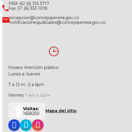
PBX: 60 (6) 315 3717
Fax: 57 (6) 333 1018
recepcion@concejopereira.gov.co
notificacionesjudiciales@concejopereira.gov.co
Horario Atención público
Lunes a Jueves
7 a 12 m -2 a 5pm
Viernes
7 am a 3 pm
Visitas:
Mapa del sitio
1658250