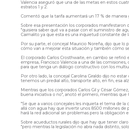
Valencia aseguró que una de las metas en estos cuatro a
estratos 1 y 2.
Comentó que la tarifa aumentará un 17 % de manera gra
Sobre esa presentación los corporados manifestaron di
"quisiera saber qué va a pasar con el suministro de a
Caimalito ya que esta es una inquietud constante de l
Por su parte, el concejal Mauricio Noreña, dijo que l
cómo van a mejorar esta situación y también cómo se v
El corporado Carlos Crosthwaite, en cambio se refirió 
empresa, Francisco Valencia a una de las comisiones, 
para que tenga un diálogo constructivo con los multiu
Por otro lado, la concejal Carolina Giraldo dijo no est
tenemos un predial alto, transporte alto, en fin, esa a
Mientras que los corporados Carlos Gil y César Gómez
buena iniciativa o no", anotó el primero, mientras que
"Se que a varios concejales les inquieta el tema de la 
allá con agua hay que invertir unos 8500 millones de p
hará la red adicional sin problemas pero la obligación e
Sobre acueductos rurales dijo que hay que tener claro 
"pero mientras la legislación no abra nada distinto, s