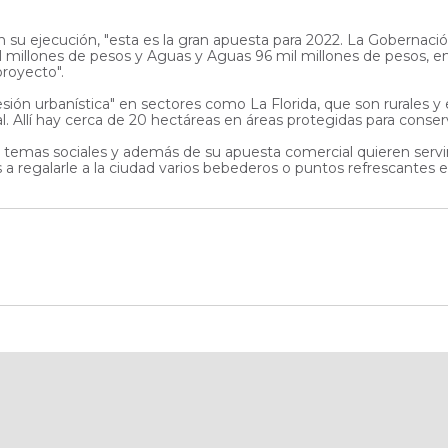
u ejecución, "esta es la gran apuesta para 2022. La Gobernación 
l millones de pesos y Aguas y Aguas 96 mil millones de pesos, e
proyecto".
ión urbanística" en sectores como La Florida, que son rurales y e
l. Allí hay cerca de 20 hectáreas en áreas protegidas para conser
temas sociales y además de su apuesta comercial quieren servirle
 regalarle a la ciudad varios bebederos o puntos refrescantes e