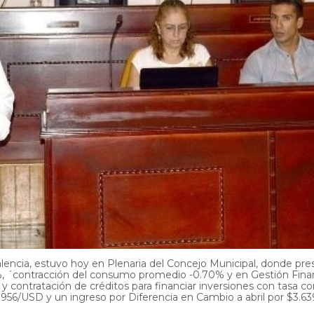
encia, estuvo hoy en Plenaria del Concejo Municipal, donde pres
.8%, ´contracción del consumo promedio -0.70% y en Gestión Fina
y contratación de créditos para financiar inversiones con tasa c
56/USD y un ingreso por Diferencia en Cambio a abril por $3.639 