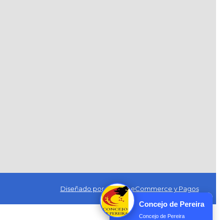
Diseñado por Exus™
|
eCommerce y Pagos