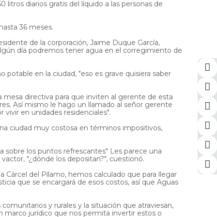
itros diarios gratis del líquido a las personas de
 hasta 36 meses.
esidente de la corporación, Jaime Duque García,
i algún día podremos tener agua en el corregimiento de
 potable en la ciudad, "eso es grave quisiera saber
a mesa directiva para que inviten al gerente de esta
ares. Así mismo le hago un llamado al señor gerente
vivir en unidades residenciales".
es una ciudad muy costosa en términos impositivos,
sa sobre los puntos refrescantes" Les parece una
 vactor, "¿dónde los depositan?", cuestionó.
 la Cárcel del Pílamo, hemos calculado que para llegar
usticia que se encargará de esos costos, así que Aguas
omunitarios y rurales y la situación que atraviesan,
n marco jurídico que nos permita invertir estos o