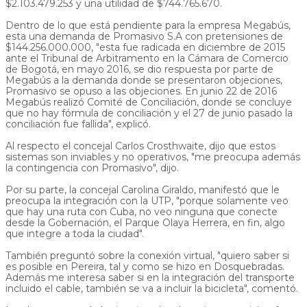
$2.103.479.253 y una utilidad de $744.765.670.
Dentro de lo que está pendiente para la empresa Megabús,
esta una demanda de Promasivo S.A con pretensiones de
$144.256.000.000, "esta fue radicada en diciembre de 2015
ante el Tribunal de Arbitramento en la Cámara de Comercio
de Bogotá, en mayo 2016, se dio respuesta por parte de
Megabús a la demanda donde se presentaron objeciones,
Promasivo se opuso a las objeciones. En junio 22 de 2016
Megabús realizó Comité de Conciliación, donde se concluye
que no hay fórmula de conciliación y el 27 de junio pasado la
conciliación fue fallida", explicó.
Al respecto el concejal Carlos Crosthwaite, dijo que estos
sistemas son inviables y no operativos, "me preocupa además
la contingencia con Promasivo", dijo.
Por su parte, la concejal Carolina Giraldo, manifestó que le
preocupa la integración con la UTP, "porque solamente veo
que hay una ruta con Cuba, no veo ninguna que conecte
desde la Gobernación, el Parque Olaya Herrera, en fin, algo
que integre a toda la ciudad".
También preguntó sobre la conexión virtual, "quiero saber si
es posible en Pereira, tal y como se hizo en Dosquebradas.
Además me interesa saber si en la integración del transporte
incluido el cable, también se va a incluir la bicicleta", comentó.