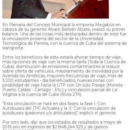
En Plenaria del Concejo Municipal la empresa Megabús en
cabeza de su gerente Álvaro Beltrán Alzate, realizó su primer
balance. Una de las cosas más destacadas dentro de este fue
la vinculación próxima del sector de la Universidad
Tecnológica de Pereira, con la cuenca de Cuba del sistema de
transporte.
Entre los beneficios de esta estaría ahorrar tiempo de viaje,
más opciones de viaje con la misma tarifa (Toda la Cuenca de
Cuba), disminución de emisiones contaminantes al reducir
sobre oferta de vehículos, mejoramiento de movilidad por la
Avenida las Américas, mayores frecuencias de viaje, más de
3.200 estudiantes - día beneficiados, nuevas zonas con
posibilidad de viaje hacia la UTP con Un solo Pasaje (Morelia -
Puerto Caldas - Cartago - Etc.) y vinculación parcial de La
Virginia a la cuenca de Cuba (Ruta 27A).
"Esta vinculación se hará en dos fases: la fase I: Con
Autobuses del TPC Actuales y la II: Con la vinculación de
autobuses (padrones y/o articulados)", explicó el gerente.
Por otro lado, dijo que los estados de resultados a mayo de
2016 son en ingresos de $2.848.244.923 y de gastos