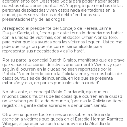
acercamiento con Desarrollo Social para poder hablar sobre
nuestras situaciones puntuales". Y agregó que muchas de las
personas desplazadas viven casos nada alentadores en la
ciudad, pues son víctimas del delito "en todas sus
presentaciones" y de las drogas.
Al respecto el presidente del Concejo de Pereira, Jaime
Duque García, dijo, "creo que este tema lo deberíamos hablar
con la unidad de víctimas, con el doctor Omar Alonso Toro,
para mirar que las ayudas para las víctimas lleguen. Usted me
pide que haga un puente con el señor alcalde para
representar sus necesidades y así lo haré".
Por su parte la concejal Judith Giraldo, manifestó que es grave
que varias situaciones delictivas que comentó Viveros y que
según él ocurren en la ciudad no sean reportadas por la
Policía. "No entiendo cómo la Policía viene y no nos habla de
casos puntuales de delincuencia, en los que se presenta
extorsión y eso, en partes puntuales de la ciudad".
No obstante, el concejal Pablo Giordanelli, dijo que en
muchos casos muchas de las cosas que ocurren en la ciudad
no se saben por falta de denuncia, "por eso la Policía no tiene
registro, la gente debe aprender a denunciar", señaló.
Otro tema que se tocó en sesión es sobre la oficina de
atención a víctimas que queda en el Estadio Hernán Ramírez
Villegas, al parecer se abrirá una nueva en la Alcaldía de