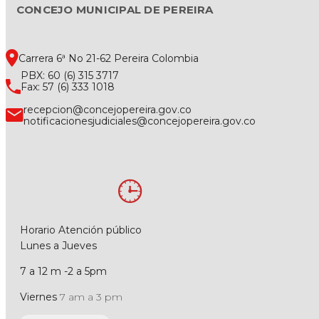
CONCEJO MUNICIPAL DE PEREIRA
Carrera 6ª No 21-62 Pereira Colombia
PBX: 60 (6) 315 3717
Fax: 57 (6) 333 1018
recepcion@concejopereira.gov.co
notificacionesjudiciales@concejopereira.gov.co
Horario Atención público
Lunes a Jueves
7 a 12 m -2 a 5pm
Viernes
7 am a 3 pm