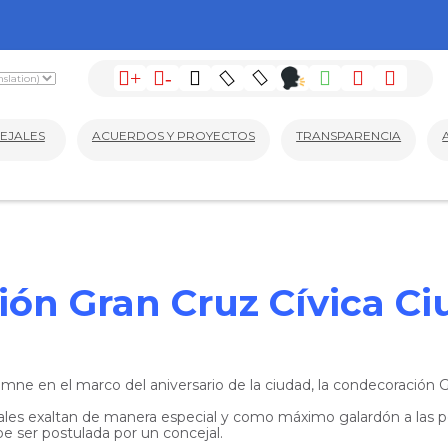
+
-
EJALES
ACUERDOS Y PROYECTOS
TRANSPARENCIA
ón Gran Cruz Cívica Ci
ne en el marco del aniversario de la ciudad, la condecoración Gr
cuales exaltan de manera especial y como máximo galardón a las p
be ser postulada por un concejal.