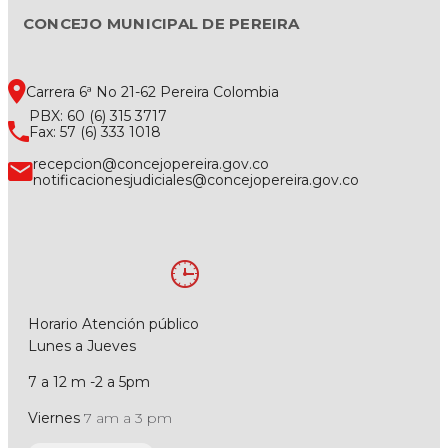
CONCEJO MUNICIPAL DE PEREIRA
Carrera 6ª No 21-62 Pereira Colombia
PBX: 60 (6) 315 3717
Fax: 57 (6) 333 1018
recepcion@concejopereira.gov.co
notificacionesjudiciales@concejopereira.gov.co
Horario Atención público
Lunes a Jueves
7 a 12 m -2 a 5pm
Viernes
7 am a 3 pm